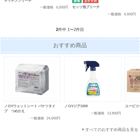
キッチンブリーチ
セッツ泡ブリーチ
一般価格
6,000円
一般価格
6,600円
2
件中 1〜2件目
おすすめ商品
ノロVウェットシート バケツタイ
ノロVジア1000
ユービコ
プ つめかえ
一般価格
13,800円
一般価格
24,000円
すべてのおすすめ商品を見る