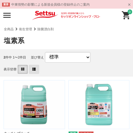
中東情勢の影響による新規会員様の登録停止のご案内
重要
0
全商品
衛生管理
除菌漂白剤
塩素系
2
件中 1〜2件目
並び替え
表示切替