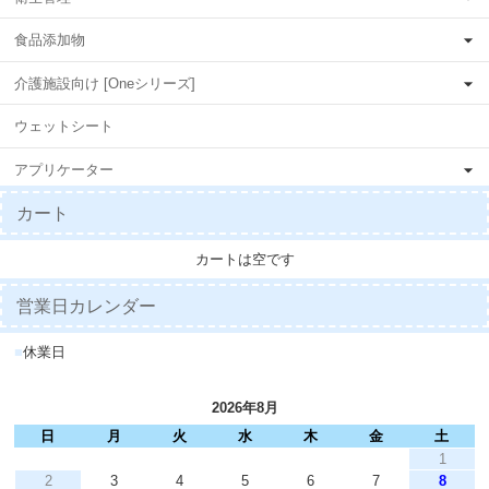
食品添加物
介護施設向け [Oneシリーズ]
ウェットシート
アプリケーター
カート
カートは空です
営業日カレンダー
■
休業日
2026年8月
日
月
火
水
木
金
土
1
2
3
4
5
6
7
8