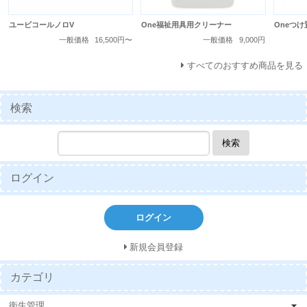
ユービコールノロV
One福祉用具用クリーナー
Oneつ
一般価格
16,500円〜
一般価格
9,000円
すべてのおすすめ商品を見る
検索
検索
ログイン
ログイン
新規会員登録
カテゴリ
衛生管理