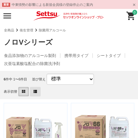
中東情勢の影響による新規会員様の登録停止のご案内
重要
0
全商品
衛生管理
除菌用アルコール
ノロVシリーズ
食品添加物のアルコール製剤
携帯用タイプ
シートタイプ
次亜塩素酸塩配合の除菌洗浄剤
6
件中 1〜6件目
並び替え
表示切替