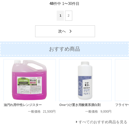
48
件中 1〜30件目
1
2
おすすめ商品
油汚れ用中性レンジスター
Oneつけ置き用酸素系漂白剤
フライヤ
一般価格
21,500円
一般価格
9,000円
すべてのおすすめ商品を見る