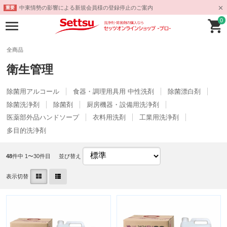
中東情勢の影響による新規会員様の登録停止のご案内
重要
0
全商品
衛生管理
除菌用アルコール
食器・調理用具用 中性洗剤
除菌漂白剤
除菌洗浄剤
除菌剤
厨房機器・設備用洗浄剤
医薬部外品ハンドソープ
衣料用洗剤
工業用洗浄剤
多目的洗浄剤
48
件中 1〜30件目
並び替え
表示切替