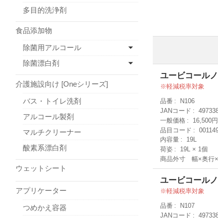
多目的洗浄剤
食品添加物
除菌用アルコール
除菌漂白剤
ユービコールノロ
介護施設向け [Oneシリーズ]
軽減税率対象
バス・トイレ洗剤
品番
N106
JANコード
49733
アルコール製剤
一般価格
16,500
品目コード
00114
マルチクリーナー
内容量
19L
酸素系漂白剤
荷姿
19L × 1個
商品外寸 幅×奥行
ウェットシート
ユービコールノロ
アプリケーター
軽減税率対象
品番
N107
つめかえ容器
JANコード
49733