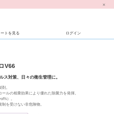
カートを見る
ログイン
V66
ルス対策、日々の衛生管理に。
製剤。
コールの相乗効果により優れた除菌力を発揮。
ol%）。
規制を受けない非危険物。