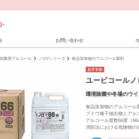
内
お問い合わせ
除菌用アルコール
ノロVシリーズ
食品添加物のアルコール製剤
ユービコールノロ
環境除菌や冬場のウイ
食品添加物のアルコール
ブドウ種子抽出物とアル
アルコール度数66度（66v
消防法における危険物の