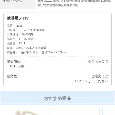
商品紹介ページ
https://www.settsu-inc.com/products/detergent/norov/porta
ble_type/detail/norov-mobile.html
携帯用ノロV
品番
N105
JANコード
4973389142134
一般価格
66,000円
品目コード
07115112
内容量
12mL
荷姿
12mL × 10本入り × 10袋
商品外寸 幅×奥行×高さ
直径20mm × 108mm
販売価格
会員のみ公開
（単価 × 入数）
注文数
ご注文には
ログイン
してください
おすすめ商品