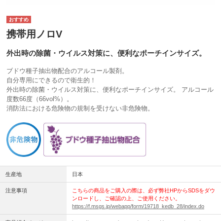
携帯用ノロV
外出時の除菌・ウイルス対策に、便利なポーチインサイズ。
ブドウ種子抽出物配合のアルコール製剤。
自分専用にできるので衛生的！
外出時の除菌・ウイルス対策に、便利なポーチインサイズ。 アルコール
度数66度（66vol%）。
消防法における危険物の規制を受けない非危険物。
生産地
日本
注意事項
こちらの商品をご購入の際は、必ず弊社HPからSDSをダウ
ンロードし、ご確認の上、ご使用ください。
https://f.msgs.jp/webapp/form/19718_kedb_28/index.do