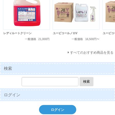
レディルートクリーン
ユービコールノロV
ユービコ
一般価格
21,000円
一般価格
16,500円〜
すべてのおすすめ商品を見る
検索
検索
ログイン
ログイン