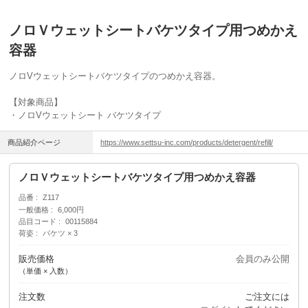
ノロＶウェットシートバケツタイプ用つめかえ
容器
ノロVウェットシートバケツタイプのつめかえ容器。
【対象商品】
・ノロVウェットシート バケツタイプ
商品紹介ページ
https://www.settsu-inc.com/products/detergent/refill/
ノロＶウェットシートバケツタイプ用つめかえ容器
品番
Z117
一般価格
6,000円
品目コード
00115884
荷姿
バケツ × 3
販売価格
会員のみ公開
（単価 × 入数）
注文数
ご注文には