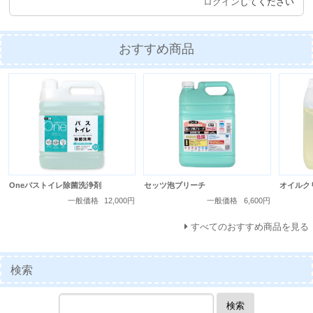
ログイン
してください
おすすめ商品
セッツ泡ブリーチ
Oneバストイレ除菌洗浄剤
オイルク
一般価格
6,600円
一般価格
12,000円
すべてのおすすめ商品を見る
検索
検索