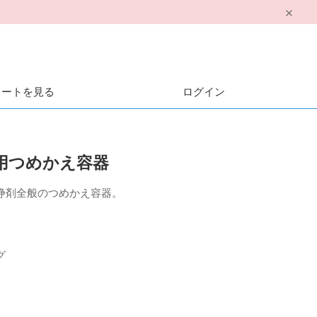
カートを見る
ログイン
用つめかえ容器
浄剤全般のつめかえ容器。
グ