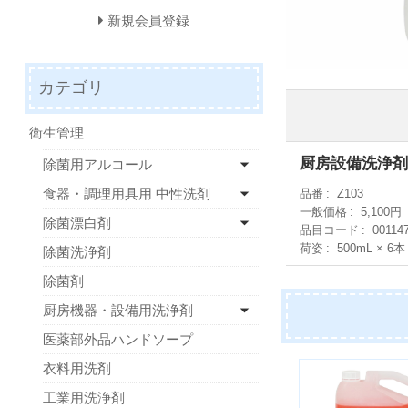
新規会員登録
カテゴリ
衛生管理
厨房設備洗浄剤
除菌用アルコール
食器・調理用具用 中性洗剤
品番
Z103
一般価格
5,100円
除菌漂白剤
品目コード
00114
荷姿
500mL × 6本
除菌洗浄剤
除菌剤
厨房機器・設備用洗浄剤
医薬部外品ハンドソープ
衣料用洗剤
工業用洗浄剤